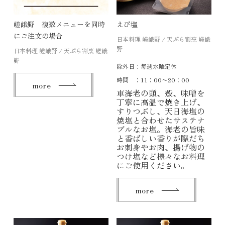
嵯峨野 複数メニューを同時
えび塩
にご注文の場合
日本料理 嵯峨野 / 天ぷら割烹 嵯峨
野
日本料理 嵯峨野 / 天ぷら割烹 嵯峨
野
除外日：
毎週水曜定休
時間 ：
11：00〜20：00
more
車海老の頭、殻、味噌を
丁寧に高温で焼き上げ、
すりつぶし、天日海塩の
焼塩と合わせたサステナ
ブルなお塩。海老の旨味
と香ばしい香りが際だち
お刺身やお肉、揚げ物の
つけ塩など様々なお料理
にご使用ください。
more