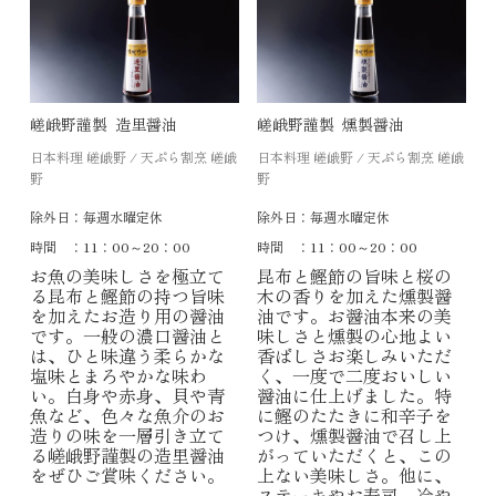
嵯峨野謹製 造里醤油
嵯峨野謹製 燻製醤油
日本料理 嵯峨野 / 天ぷら割烹 嵯峨
日本料理 嵯峨野 / 天ぷら割烹 嵯峨
野
野
除外日：
毎週水曜定休
除外日：
毎週水曜定休
時間 ：
11：00～20：00
時間 ：
11：00～20：00
お魚の美味しさを極立て
昆布と鰹節の旨味と桜の
る昆布と鰹節の持つ旨味
木の香りを加えた燻製醤
を加えたお造り用の醤油
油です。お醤油本来の美
です。一般の濃口醤油と
味しさと燻製の心地よい
は、ひと味違う柔らかな
香ばしさお楽しみいただ
塩味とまろやかな味わ
く、一度で二度おいしい
い。白身や赤身、貝や青
醤油に仕上げました。特
魚など、色々な魚介のお
に鰹のたたきに和辛子を
造りの味を一層引き立て
つけ、燻製醤油で召し上
る嵯峨野謹製の造里醤油
がっていただくと、この
をぜひご賞味ください。
上ない美味しさ。他に、
ステーキやお寿司、冷や