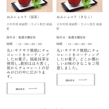
おふショコラ（抹茶）
おふショコラ（きなこ）
日本料理 嵯峨野 / 天ぷら割烹 嵯峨
日本料理 嵯峨野 / 天ぷら割烹 嵯峨
野
野
除外日：
毎週水曜定休
除外日：
毎週水曜定休
時間 ：
11：00～20：00
時間 ：
11：00～20：00
丸いサクサク焼麩にチョ
丸いサクサク焼麩にチョ
コレートをコーティング
コレートをコーティング
したお菓子。国産抹茶を
したお菓子。どこか懐か
使用し､最初はほろ苦く､
しいお味のきなこをご用
後からチョコレートの甘
意しました。
みが口の中に広がりま
す。
more
more