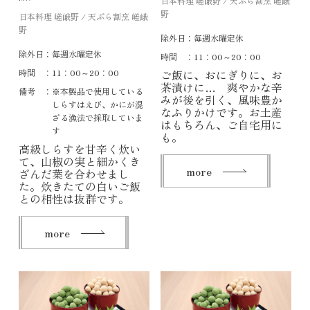
日本料理 嵯峨野 / 天ぷら割烹 嵯峨
野
日本料理 嵯峨野 / 天ぷら割烹 嵯峨
野
除外日：
毎週水曜定休
除外日：
毎週水曜定休
時間 ：
11：00～20：00
時間 ：
11：00～20：00
ご飯に、おにぎりに、お
茶漬けに… 爽やかな辛
備考 ：
※本製品で使用している
みが後を引く、風味豊か
しらすはえび、かにが混
なふりかけです。お土産
ざる漁法で採取していま
はもちろん、ご自宅用に
す
も。
高級しらすを甘辛く炊い
て、山椒の実と細かくき
more
ざんだ葉を合わせまし
た。炊きたての白いご飯
との相性は抜群です。
more