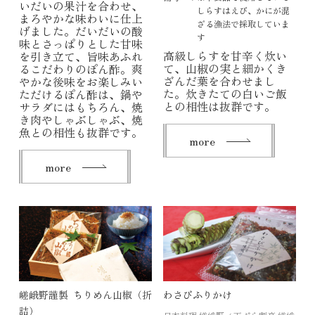
いだいの果汁を合わせ、
しらすはえび、かにが混
まろやかな味わいに仕上
ざる漁法で採取していま
げました。だいだいの酸
す
味とさっぱりとした甘味
高級しらすを甘辛く炊い
を引き立て、旨味あふれ
て、山椒の実と細かくき
るこだわりのぽん酢。爽
ざんだ葉を合わせまし
やかな後味をお楽しみい
た。炊きたての白いご飯
ただけるぽん酢は、鍋や
との相性は抜群です。
サラダにはもちろん、焼
き肉やしゃぶしゃぶ、焼
魚との相性も抜群です。
more
more
嵯峨野謹製 ちりめん山椒（折
わさびふりかけ
詰）