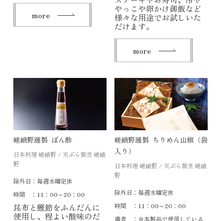
やっこや卵かけ御飯など​​​​​​​
more
様々な用途でお試しいた
だけます。
more
嵯峨野謹製 ぽん酢
嵯峨野謹製 ちりめん山椒（袋
入り）
日本料理 嵯峨野 / 天ぷら割烹 嵯峨
野
日本料理 嵯峨野 / 天ぷら割烹 嵯峨
野
除外日：
毎週水曜定休
除外日：
毎週水曜定休
時間 ：
11：00～20：00
昆布と鰹節をふんだんに
時間 ：
11：00～20：00
使用し、程よい酸味のだ
備考 ：
※本製品で使用している