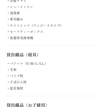
洋服ブラシ
シューシャイン
消臭剤
青竹踏み
ナイトシャツ（ワンピースタイプ）
セーフティーボックス
加湿空気清浄機
貸出備品
（寝具）
パジャマ（S/M/L/LL）
毛布
パイプ枕
そばがら枕
低反発枕
貸出備品
（お子様用）