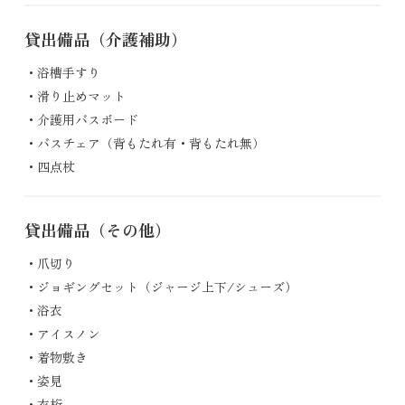
貸出備品
（介護補助）
浴槽手すり
滑り止めマット
介護用バスボード
バスチェア（背もたれ有・背もたれ無）
四点杖
貸出備品
（その他）
爪切り
ジョギングセット（ジャージ上下/シューズ）
浴衣
アイスノン
着物敷き
姿見
衣桁