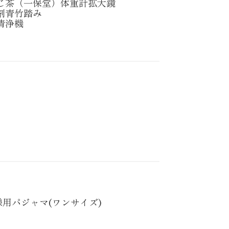
じ茶（一保堂）
体重計
拡大鏡
剤
青竹踏み
清浄機
様用パジャマ(ワンサイズ)