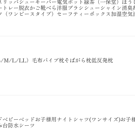
スリッパ
シューキーパー
電気ポット
緑茶（一保堂）
ほう
ートレー
脱衣かご
靴べら
洋服ブラシ
シューシャイン
消臭
ツ（ワンピースタイプ）
セーフティーボックス
加湿空気
/M/L/LL）
毛布
パイプ枕
そばがら枕
低反発枕
ド
ベビーベッド
お子様用ナイトシャツ(ワンサイズ)
お子
み台
防水シーツ