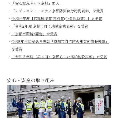
『安心救急ネット京都』加入
「レジリエント・シティ京都防災功労特別表彰」を受賞
令和元年度【京都環境賞 特別賞(企業活動賞）】を受賞
「令和2年度 京都市輝く地域企業表彰」を受賞
「京都市環境3認定」を受賞
令和3年消防記念日表彰「京都市自主防火事業所市長表彰」
を受賞
「令和３年度（第４回）京都らしい宿泊施設表彰」を受賞
安心・安全の取り組み