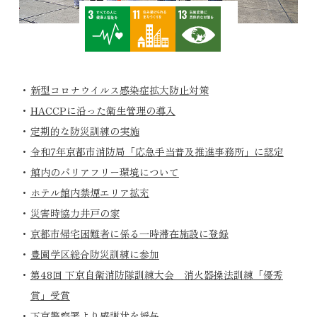
新型コロナウイルス感染症拡大防止対策
HACCPに沿った衛生管理の導入
定期的な防災訓練の実施
令和7年京都市消防局「応急手当普及推進事務所」に認定
館内のバリアフリー環境について
ホテル館内禁煙エリア拡充
災害時協力井戸の家
京都市帰宅困難者に係る一時滞在施設に登録
豊園学区総合防災訓練に参加
第48回 下京自衛消防隊訓練大会 消火器操法訓練「優秀
賞」受賞
下京警察署より感謝状を授与