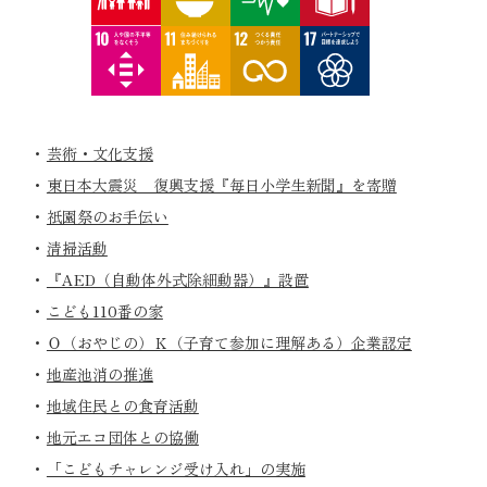
芸術・文化支援
東日本大震災 復興支援『毎日小学生新聞』を寄贈
祇園祭のお手伝い
清掃活動
『AED（自動体外式除細動器）』設置
こども110番の家
Ｏ（おやじの）Ｋ（子育て参加に理解ある）企業認定
地産池消の推進
地域住民との食育活動
地元エコ団体との協働
「こどもチャレンジ受け入れ」の実施