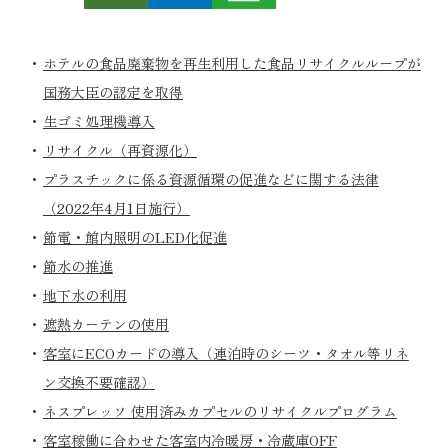
ホテルの食品廃棄物を再生利用した食品リサイクルループが
国務大臣の認定を取得
生ゴミ処理機導入
リサイクル（再資源化）
プラスチックに係る資源循環の促進などに関する法律
（2022年4月1日施行）
節電・館内照明のLED化促進
節水の推進
地下水の利用
遮熱カーテンの使用
客室にECOカードの導入（連泊時のシーツ・タオル等リネ
ン交換不要確認）
ネスプレッソ 使用済みカプセルのリサイクルプログラム
客室稼働に合わせた客室内冷暖房・冷蔵庫OFF