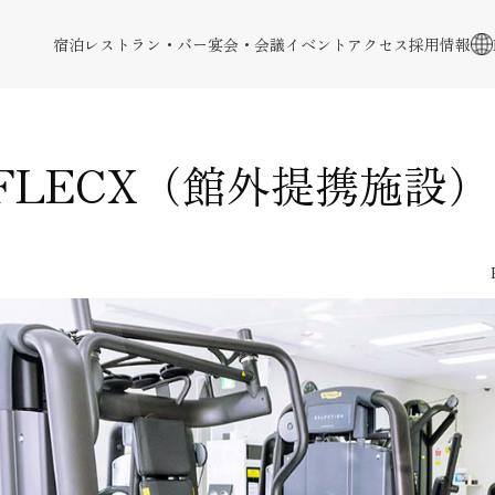
宿泊
レストラン・バー
宴会・会議
イベント
アクセス
採用情報
FLECX
（館外提携施設）