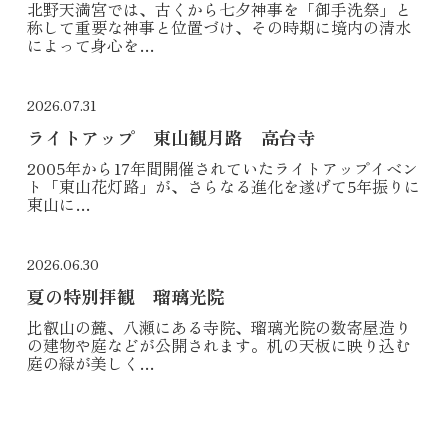
北野天満宮では、古くから七夕神事を「御手洗祭」と
称して重要な神事と位置づけ、その時期に境内の清水
によって身心を…
2026.07.31
ライトアップ 東山観月路 高台寺
2005年から17年間開催されていたライトアップイベン
ト「東山花灯路」が、さらなる進化を遂げて5年振りに
東山に…
2026.06.30
夏の特別拝観 瑠璃光院
比叡山の麓、八瀬にある寺院、瑠璃光院の数寄屋造り
の建物や庭などが公開されます。机の天板に映り込む
庭の緑が美しく…