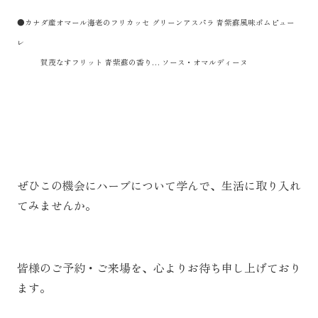
●カナダ産オマール海老のフリカッセ グリーンアスパラ 青紫蘇風味ポムピュー
レ
賀茂なすフリット 青紫蘇の香り… ソース・オマルディーヌ
ぜひこの機会にハーブについて学んで、生活に取り入れ
てみませんか。
皆様のご予約・ご来場を、心よりお待ち申し上げており
ます。