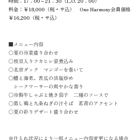
時間：17：00～21：30（L.O. 20：00）
料金：￥18,000（税・サ込） One Harmony会員価格
￥16,200（税・サ込）
■メニュー内容
○夏の冷菜盛り合わせ
○枝豆入りフカヒレ姿煮込み
○北京ダック マンゴーを巻いて
○鱧と海老、苦瓜の淡塩炒め
シークワーサーの爽やかな香り
○冷製牛しゃぶと焼き茄子 二種のソースで
○蒸し鶏と九条ねぎの汁そば 茗荷のアクセント
○夏の彩りデザート盛り合わせ
※仕入れ状況により一部メニュー内容変更になる場合