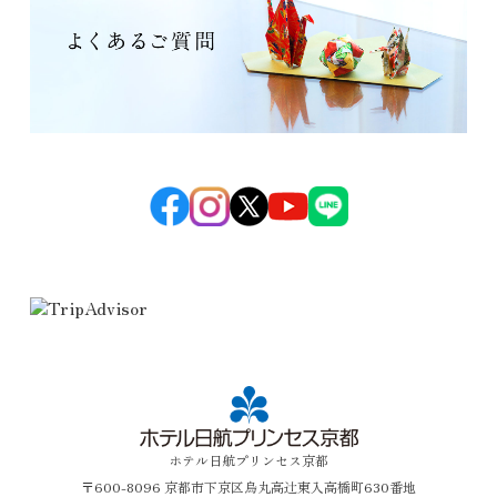
ホテル日航プリンセス京都
〒600-8096 京都市下京区烏丸高辻東入高橋町630番地