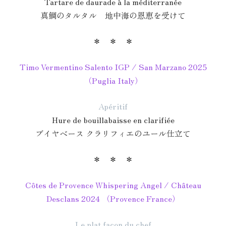
Tartare de daurade à la méditerranée
真鯛のタルタル 地中海の恩恵を受けて
＊ ＊ ＊
Timo Vermentino Salento IGP / San Marzano 2025
（Puglia Italy）
Apéritif
Hure de bouillabaisse en clarifiée
ブイヤベース クラリフィエのユール仕立て
＊ ＊ ＊
Côtes de Provence Whispering Angel / Château
Desclans 2024 （Provence France）
Le plat façon du chef