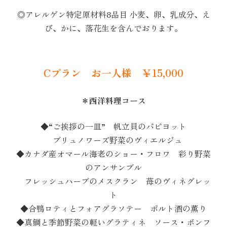
◎アレルゲン特定原材料8品目 小麦、卵、乳成分、え
び、かに、落花生を含んでおります。
Cプラン お一人様 ￥15,000
＊西洋料理コース
◆“ご挨拶の一皿” 帆立貝のパピヨット
ブリュノワーズ野菜のヴィエルジュ
◆カナダ産オマール海老のショー・フロワ 彩り野菜
のアンサンブル
フレッシュハーブのメスクラン 苺のヴィネグレッ
ト
◆合鴨ロティとフォアグラソテー ポルト酒の薫り
◆真鯛と季節野菜の軽いグラティネ ソース・ボンフ