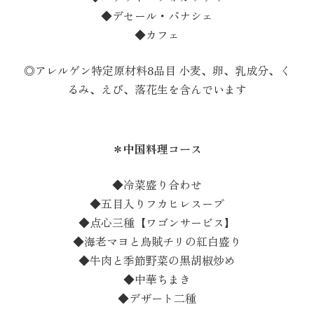
◆デセール・パナシェ
◆カフェ
◎アレルゲン特定原材料8品目 小麦、卵、乳成分、く
るみ、えび、落花生を含んでいます
＊中国料理コース
◆冷菜盛り合わせ
◆五目入りフカヒレスープ
◆点心三種【ワゴンサービス】
◆海老マヨと烏賊チリの紅白盛り
◆牛肉と季節野菜の黒胡椒炒め
◆中華ちまき
◆デザート二種