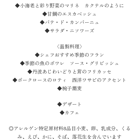
◆小海老と彩り野菜のマリネ カクテルのように
◆甘鯛のエスカベッシュ
◆パテ・ド・カンパーニュ
◆サラダ・ニソワーズ
〈温製料理〉
◆シェフおすすめ季節のフラン
◆季節の魚のポワレ ソース・グリビッシュ
◆丹波あじわいどりと茸のフリカッセ
◆ポークロースのロティ 西洋ワサビのアクセント
◆椀子蕎麦
◆デザート
◆カフェ
◎アレルゲン特定原材料8品目小麦、卵、乳成分、くる
み、えび、かに、そば、落花生を含んでいます